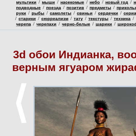
/
/
/
/
/
мультики
мыши
насекомые
небо
новый год
/
/
/
/
подводные
поезда
позитив
предметы
приколь
/
/
/
/
/
руки
рыбы
самолеты
свиньи
сердечки
сери
/
/
/
/
/
/
старики
сюрреализм
тату
текстуры
техника
/
/
/
/
черепа
черепахи
черно-белые
шарики
широко
3d обои Индианка, воо
верным ягуаром жира