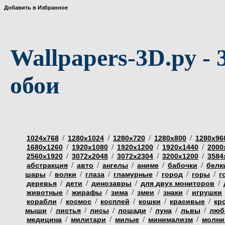
Добавить в Избранное
Wallpapers-3D.ру - 
обои
/
/
/
/
1024х768
1280х1024
1280х720
1280х800
1280х96
/
/
/
/
1680х1260
1920х1080
1920х1200
1920х1440
2000
/
/
/
/
2560х1920
3072х2048
3072х2304
3200х1200
3584
/
/
/
/
/
абстракция
авто
ангелы
аниме
бабочки
белк
/
/
/
/
/
/
шары
волки
глаза
гламурные
город
горы
г
/
/
/
/
деревья
дети
динозавры
для двух мониторов
/
/
/
/
/
животные
жирафы
зима
змеи
знаки
игрушки
/
/
/
/
/
корабли
космос
косплей
кошки
красивые
кр
/
/
/
/
/
/
мыши
листья
лисы
лошади
луна
львы
люб
/
/
/
/
медицина
милитари
милые
минимализм
молни