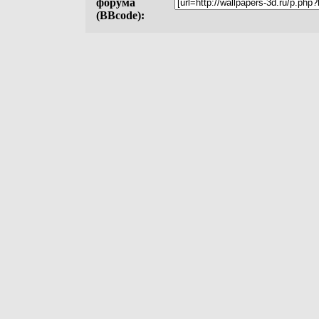
форума
(BBcode):