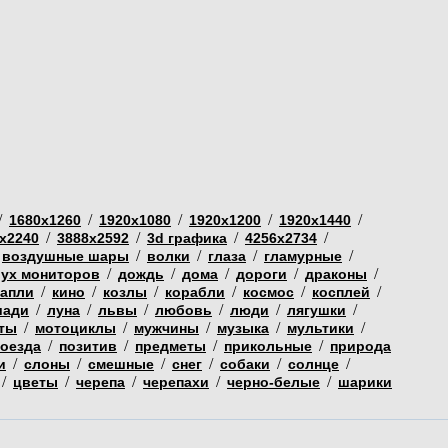
/
/
/
/
/
1680х1260
1920х1080
1920х1200
1920х1440
/
/
/
/
х2240
3888х2592
3d графика
4256х2734
/
/
/
/
воздушные шары
волки
глаза
гламурные
/
/
/
/
/
вух мониторов
дождь
дома
дороги
драконы
/
/
/
/
/
/
капли
кино
козлы
корабли
космос
косплей
/
/
/
/
/
/
шади
луна
львы
любовь
люди
лягушки
/
/
/
/
/
ты
мотоциклы
мужчины
музыка
мультики
/
/
/
/
поезда
позитив
предметы
прикольные
природа
/
/
/
/
/
/
и
слоны
смешные
снег
собаки
солнце
/
/
/
/
/
цветы
черепа
черепахи
черно-белые
шарики