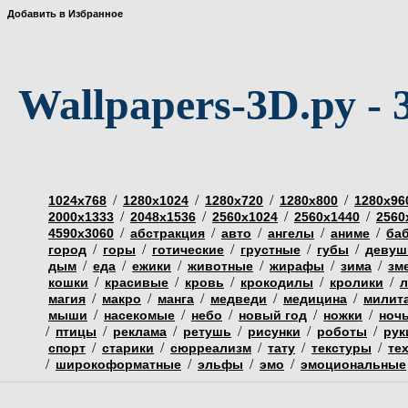
Добавить в Избранное
Wallpapers-3D.ру - 
/
/
/
/
1024х768
1280х1024
1280х720
1280х800
1280х96
/
/
/
/
2000х1333
2048х1536
2560х1024
2560х1440
2560
/
/
/
/
/
4590х3060
абстракция
авто
ангелы
аниме
ба
/
/
/
/
/
город
горы
готические
грустные
губы
девуш
/
/
/
/
/
/
дым
еда
ежики
животные
жирафы
зима
зм
/
/
/
/
/
кошки
красивые
кровь
крокодилы
кролики
л
/
/
/
/
/
магия
макро
манга
медведи
медицина
милит
/
/
/
/
/
мыши
насекомые
небо
новый год
ножки
ноч
/
/
/
/
/
/
птицы
реклама
ретушь
рисунки
роботы
рук
/
/
/
/
/
спорт
старики
сюрреализм
тату
текстуры
те
/
/
/
/
широкоформатные
эльфы
эмо
эмоциональные