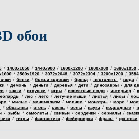
3D обои
/
/
/
/
/
0
1400х1050
1440х900
1600х1200
1600х900
1680х1050
/
/
/
/
/
х1600
2560х1920
3072х2048
3072х2304
3200х1200
3584
/
/
/
/
/
/
бочки
белки
божьи коровки
бренд
вертолеты
вода
/
/
/
/
/
/
ки
демоны
деньги
деревья
дети
динозавры
для д
/
/
/
/
/
/
еи
знаки
игрушки
игры
известные люди
интерьер
/
/
/
/
/
/
еопарды
лес
лето
летучие мыши
листья
лисы
ло
/
/
/
/
/
/
ари
милые
минимализм
молнии
монстры
море
мос
/
/
/
/
/
/
/
ь
обезьяны
огонь
осень
ослы
пауки
подводные
/
/
/
/
/
/
и
рыбы
самолеты
свиньи
сердечки
сериалы
сказк
/
/
/
/
/
хника
тигры
фантастика
фейерверки
фразы
фэнтези