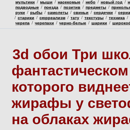
/
/
/
/
/
мультики
мыши
насекомые
небо
новый год
/
/
/
/
подводные
поезда
позитив
предметы
приколь
/
/
/
/
/
руки
рыбы
самолеты
свиньи
сердечки
сери
/
/
/
/
/
/
старики
сюрреализм
тату
текстуры
техника
/
/
/
/
черепа
черепахи
черно-белые
шарики
широко
3d обои Три шк
фантастическом 
которого виднее
жирафы у светоф
на облаках жир