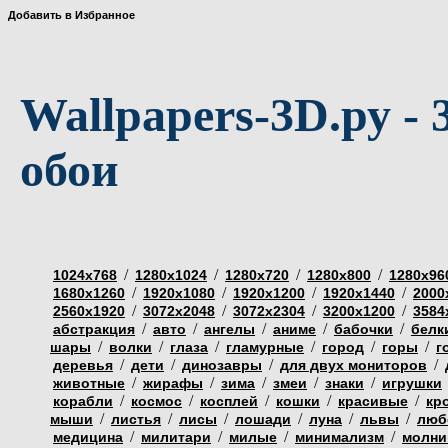
Добавить в Избранное
Wallpapers-3D.ру - 
обои
/
/
/
/
1024х768
1280х1024
1280х720
1280х800
1280х96
/
/
/
/
1680х1260
1920х1080
1920х1200
1920х1440
2000
/
/
/
/
2560х1920
3072х2048
3072х2304
3200х1200
3584
/
/
/
/
/
абстракция
авто
ангелы
аниме
бабочки
белк
/
/
/
/
/
/
шары
волки
глаза
гламурные
город
горы
г
/
/
/
/
деревья
дети
динозавры
для двух мониторов
/
/
/
/
/
животные
жирафы
зима
змеи
знаки
игрушки
/
/
/
/
/
корабли
космос
косплей
кошки
красивые
кр
/
/
/
/
/
/
мыши
листья
лисы
лошади
луна
львы
люб
/
/
/
/
медицина
милитари
милые
минимализм
молни