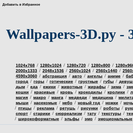
Добавить в Избранное
Wallpapers-3D.ру - 
/
/
/
/
1024х768
1280х1024
1280х720
1280х800
1280х96
/
/
/
/
2000х1333
2048х1536
2560х1024
2560х1440
2560
/
/
/
/
/
4590х3060
абстракция
авто
ангелы
аниме
ба
/
/
/
/
/
город
горы
готические
грустные
губы
девуш
/
/
/
/
/
/
дым
еда
ежики
животные
жирафы
зима
зм
/
/
/
/
/
кошки
красивые
кровь
крокодилы
кролики
л
/
/
/
/
/
магия
макро
манга
медведи
медицина
милит
/
/
/
/
/
мыши
насекомые
небо
новый год
ножки
ноч
/
/
/
/
/
/
птицы
реклама
ретушь
рисунки
роботы
рук
/
/
/
/
/
спорт
старики
сюрреализм
тату
текстуры
те
/
/
/
/
широкоформатные
эльфы
эмо
эмоциональные