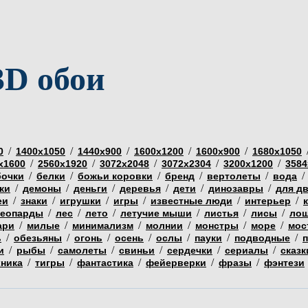
3D обои
/
/
/
/
/
0
1400х1050
1440х900
1600х1200
1600х900
1680х1050
/
/
/
/
/
х1600
2560х1920
3072х2048
3072х2304
3200х1200
3584
/
/
/
/
/
/
бочки
белки
божьи коровки
бренд
вертолеты
вода
/
/
/
/
/
/
ки
демоны
деньги
деревья
дети
динозавры
для д
/
/
/
/
/
/
еи
знаки
игрушки
игры
известные люди
интерьер
/
/
/
/
/
/
еопарды
лес
лето
летучие мыши
листья
лисы
ло
/
/
/
/
/
/
ари
милые
минимализм
молнии
монстры
море
мос
/
/
/
/
/
/
/
ь
обезьяны
огонь
осень
ослы
пауки
подводные
/
/
/
/
/
/
и
рыбы
самолеты
свиньи
сердечки
сериалы
сказк
/
/
/
/
/
хника
тигры
фантастика
фейерверки
фразы
фэнтези