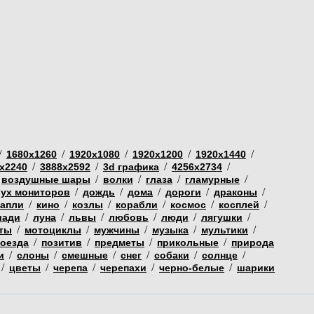
/
/
/
/
/
1680х1260
1920х1080
1920х1200
1920х1440
/
/
/
/
х2240
3888х2592
3d графика
4256х2734
/
/
/
/
воздушные шары
волки
глаза
гламурные
/
/
/
/
/
вух мониторов
дождь
дома
дороги
драконы
/
/
/
/
/
/
капли
кино
козлы
корабли
космос
косплей
/
/
/
/
/
/
шади
луна
львы
любовь
люди
лягушки
/
/
/
/
/
ты
мотоциклы
мужчины
музыка
мультики
/
/
/
/
поезда
позитив
предметы
прикольные
природа
/
/
/
/
/
/
и
слоны
смешные
снег
собаки
солнце
/
/
/
/
/
цветы
черепа
черепахи
черно-белые
шарики