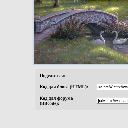
Поделиться:
Код для блога (HTML):
Код для форума
(BBcode):