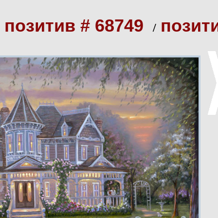
 позитив # 68749
позит
/