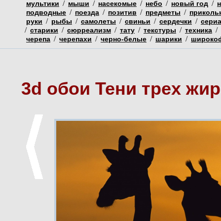
/
/
/
/
/
мультики
мыши
насекомые
небо
новый год
/
/
/
/
подводные
поезда
позитив
предметы
приколь
/
/
/
/
/
руки
рыбы
самолеты
свиньи
сердечки
сери
/
/
/
/
/
/
старики
сюрреализм
тату
текстуры
техника
/
/
/
/
черепа
черепахи
черно-белые
шарики
широко
3d обои Тени трех ж