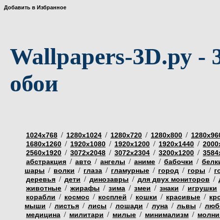
Добавить в Избранное
Wallpapers-3D.ру - 
обои
/
/
/
/
1024х768
1280х1024
1280х720
1280х800
1280х96
/
/
/
/
1680х1260
1920х1080
1920х1200
1920х1440
2000
/
/
/
/
2560х1920
3072х2048
3072х2304
3200х1200
3584
/
/
/
/
/
абстракция
авто
ангелы
аниме
бабочки
белк
/
/
/
/
/
/
шары
волки
глаза
гламурные
город
горы
г
/
/
/
/
деревья
дети
динозавры
для двух мониторов
/
/
/
/
/
животные
жирафы
зима
змеи
знаки
игрушки
/
/
/
/
/
корабли
космос
косплей
кошки
красивые
кр
/
/
/
/
/
/
мыши
листья
лисы
лошади
луна
львы
люб
/
/
/
/
медицина
милитари
милые
минимализм
молни