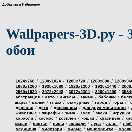
Добавить в Избранное
Wallpapers-3D.ру - 
обои
/
/
/
/
1024х768
1280х1024
1280х720
1280х800
1280х96
/
/
/
/
1680х1260
1920х1080
1920х1200
1920х1440
2000
/
/
/
/
2560х1920
3072х2048
3072х2304
3200х1200
3584
/
/
/
/
/
абстракция
авто
ангелы
аниме
бабочки
белк
/
/
/
/
/
/
шары
волки
глаза
гламурные
город
горы
г
/
/
/
/
деревья
дети
динозавры
для двух мониторов
/
/
/
/
/
животные
жирафы
зима
змеи
знаки
игрушки
/
/
/
/
/
корабли
космос
косплей
кошки
красивые
кр
/
/
/
/
/
/
мыши
листья
лисы
лошади
луна
львы
люб
/
/
/
/
медицина
милитари
милые
минимализм
молни