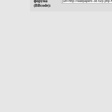
форума
(BBcode):