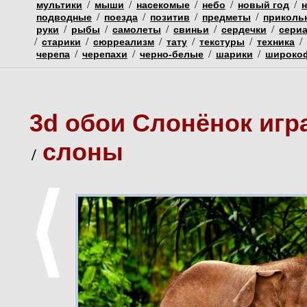
/
/
/
/
/
мультики
мыши
насекомые
небо
новый год
/
/
/
/
подводные
поезда
позитив
предметы
приколь
/
/
/
/
/
руки
рыбы
самолеты
свиньи
сердечки
сери
/
/
/
/
/
/
старики
сюрреализм
тату
текстуры
техника
/
/
/
/
черепа
черепахи
черно-белые
шарики
широко
3d обои Слонёнок игр
слоны
/