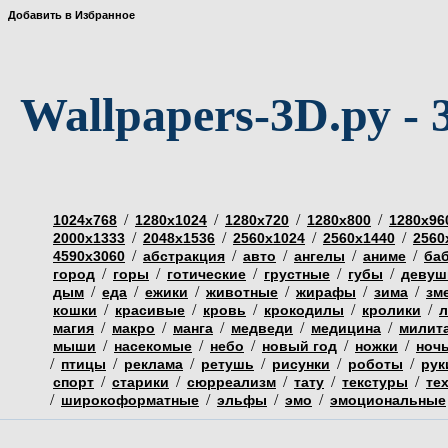
Добавить в Избранное
Wallpapers-3D.ру - 
/
/
/
/
1024х768
1280х1024
1280х720
1280х800
1280х96
/
/
/
/
2000х1333
2048х1536
2560х1024
2560х1440
2560
/
/
/
/
/
4590х3060
абстракция
авто
ангелы
аниме
ба
/
/
/
/
/
город
горы
готические
грустные
губы
девуш
/
/
/
/
/
/
дым
еда
ежики
животные
жирафы
зима
зм
/
/
/
/
/
кошки
красивые
кровь
крокодилы
кролики
л
/
/
/
/
/
магия
макро
манга
медведи
медицина
милит
/
/
/
/
/
мыши
насекомые
небо
новый год
ножки
ноч
/
/
/
/
/
/
птицы
реклама
ретушь
рисунки
роботы
рук
/
/
/
/
/
спорт
старики
сюрреализм
тату
текстуры
те
/
/
/
/
широкоформатные
эльфы
эмо
эмоциональные