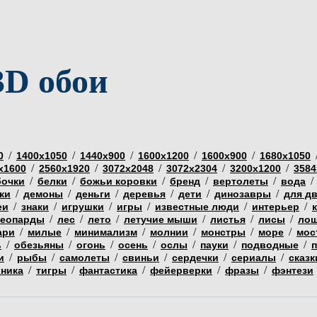
3D обои
/
/
/
/
/
0
1400х1050
1440х900
1600х1200
1600х900
1680х1050
/
/
/
/
/
х1600
2560х1920
3072х2048
3072х2304
3200х1200
3584
/
/
/
/
/
/
бочки
белки
божьи коровки
бренд
вертолеты
вода
/
/
/
/
/
/
ки
демоны
деньги
деревья
дети
динозавры
для д
/
/
/
/
/
/
еи
знаки
игрушки
игры
известные люди
интерьер
/
/
/
/
/
/
еопарды
лес
лето
летучие мыши
листья
лисы
ло
/
/
/
/
/
/
ари
милые
минимализм
молнии
монстры
море
мос
/
/
/
/
/
/
/
ь
обезьяны
огонь
осень
ослы
пауки
подводные
/
/
/
/
/
/
и
рыбы
самолеты
свиньи
сердечки
сериалы
сказк
/
/
/
/
/
хника
тигры
фантастика
фейерверки
фразы
фэнтези