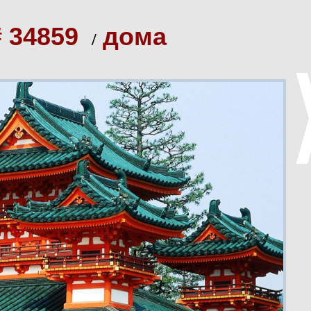
# 34859
дома
/