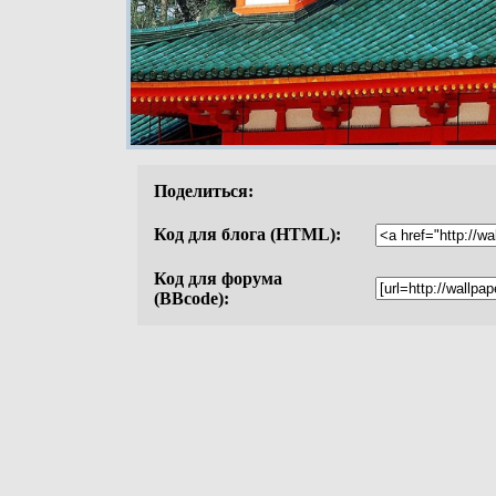
Поделиться:
Код для блога (HTML):
Код для форума
(BBcode):