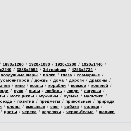
/
/
/
/
/
1680х1260
1920х1080
1920х1200
1920х1440
/
/
/
/
х2240
3888х2592
3d графика
4256х2734
/
/
/
/
воздушные шары
волки
глаза
гламурные
/
/
/
/
/
вух мониторов
дождь
дома
дороги
драконы
/
/
/
/
/
/
капли
кино
козлы
корабли
космос
косплей
/
/
/
/
/
/
шади
луна
львы
любовь
люди
лягушки
/
/
/
/
/
ты
мотоциклы
мужчины
музыка
мультики
/
/
/
/
поезда
позитив
предметы
прикольные
природа
/
/
/
/
/
/
и
слоны
смешные
снег
собаки
солнце
/
/
/
/
/
цветы
черепа
черепахи
черно-белые
шарики