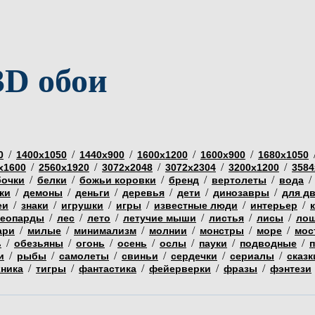
3D обои
/
/
/
/
/
0
1400х1050
1440х900
1600х1200
1600х900
1680х1050
/
/
/
/
/
х1600
2560х1920
3072х2048
3072х2304
3200х1200
3584
/
/
/
/
/
/
бочки
белки
божьи коровки
бренд
вертолеты
вода
/
/
/
/
/
/
ки
демоны
деньги
деревья
дети
динозавры
для д
/
/
/
/
/
/
еи
знаки
игрушки
игры
известные люди
интерьер
/
/
/
/
/
/
еопарды
лес
лето
летучие мыши
листья
лисы
ло
/
/
/
/
/
/
ари
милые
минимализм
молнии
монстры
море
мос
/
/
/
/
/
/
/
ь
обезьяны
огонь
осень
ослы
пауки
подводные
/
/
/
/
/
/
и
рыбы
самолеты
свиньи
сердечки
сериалы
сказк
/
/
/
/
/
хника
тигры
фантастика
фейерверки
фразы
фэнтези