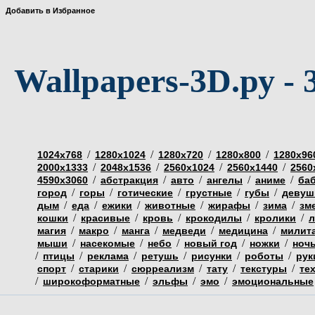
Добавить в Избранное
Wallpapers-3D.ру - 
/
/
/
/
1024х768
1280х1024
1280х720
1280х800
1280х96
/
/
/
/
2000х1333
2048х1536
2560х1024
2560х1440
2560
/
/
/
/
/
4590х3060
абстракция
авто
ангелы
аниме
ба
/
/
/
/
/
город
горы
готические
грустные
губы
девуш
/
/
/
/
/
/
дым
еда
ежики
животные
жирафы
зима
зм
/
/
/
/
/
кошки
красивые
кровь
крокодилы
кролики
л
/
/
/
/
/
магия
макро
манга
медведи
медицина
милит
/
/
/
/
/
мыши
насекомые
небо
новый год
ножки
ноч
/
/
/
/
/
/
птицы
реклама
ретушь
рисунки
роботы
рук
/
/
/
/
/
спорт
старики
сюрреализм
тату
текстуры
те
/
/
/
/
широкоформатные
эльфы
эмо
эмоциональные