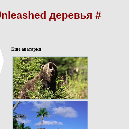
Unleashed деревья #
Еще аватарки