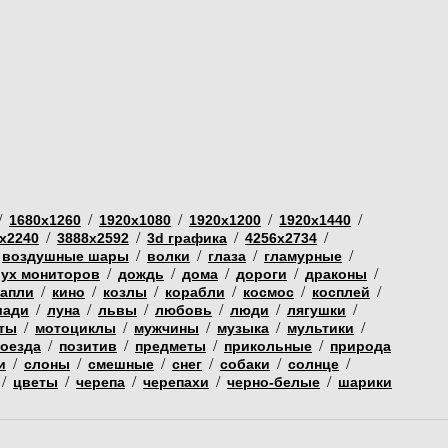
/
/
/
/
/
1680х1260
1920х1080
1920х1200
1920х1440
/
/
/
/
х2240
3888х2592
3d графика
4256х2734
/
/
/
/
воздушные шары
волки
глаза
гламурные
/
/
/
/
/
вух мониторов
дождь
дома
дороги
драконы
/
/
/
/
/
/
капли
кино
козлы
корабли
космос
косплей
/
/
/
/
/
/
шади
луна
львы
любовь
люди
лягушки
/
/
/
/
/
ты
мотоциклы
мужчины
музыка
мультики
/
/
/
/
поезда
позитив
предметы
прикольные
природа
/
/
/
/
/
/
и
слоны
смешные
снег
собаки
солнце
/
/
/
/
/
цветы
черепа
черепахи
черно-белые
шарики