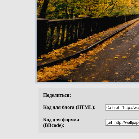
Поделиться:
Код для блога (HTML):
Код для форума
(BBcode):