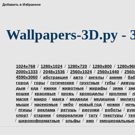
Добавить в Избранное
Wallpapers-3D.ру - 
/
/
/
/
1024х768
1280х1024
1280х720
1280х800
1280х96
/
/
/
/
2000х1333
2048х1536
2560х1024
2560х1440
2560
/
/
/
/
/
4590х3060
абстракция
авто
ангелы
аниме
ба
/
/
/
/
/
город
горы
готические
грустные
губы
девуш
/
/
/
/
/
/
дым
еда
ежики
животные
жирафы
зима
зм
/
/
/
/
/
кошки
красивые
кровь
крокодилы
кролики
л
/
/
/
/
/
магия
макро
манга
медведи
медицина
милит
/
/
/
/
/
мыши
насекомые
небо
новый год
ножки
ноч
/
/
/
/
/
/
птицы
реклама
ретушь
рисунки
роботы
рук
/
/
/
/
/
спорт
старики
сюрреализм
тату
текстуры
те
/
/
/
/
широкоформатные
эльфы
эмо
эмоциональные