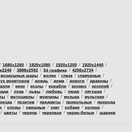
/
/
/
/
/
1680х1260
1920х1080
1920х1200
1920х1440
/
/
/
/
х2240
3888х2592
3d графика
4256х2734
/
/
/
/
воздушные шары
волки
глаза
гламурные
/
/
/
/
/
вух мониторов
дождь
дома
дороги
драконы
/
/
/
/
/
/
капли
кино
козлы
корабли
космос
косплей
/
/
/
/
/
/
шади
луна
львы
любовь
люди
лягушки
/
/
/
/
/
ты
мотоциклы
мужчины
музыка
мультики
/
/
/
/
поезда
позитив
предметы
прикольные
природа
/
/
/
/
/
/
и
слоны
смешные
снег
собаки
солнце
/
/
/
/
/
цветы
черепа
черепахи
черно-белые
шарики