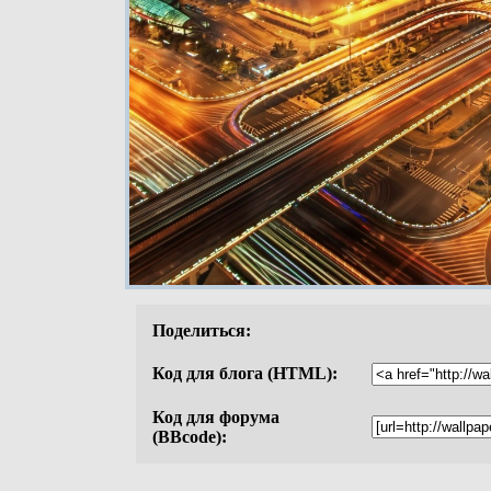
Поделиться:
Код для блога (HTML):
Код для форума
(BBcode):