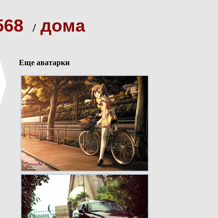
568
дома
/
Еще аватарки