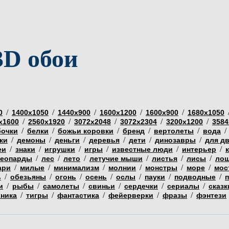
3D обои
/
/
/
/
/
0
1400х1050
1440х900
1600х1200
1600х900
1680х1050
/
/
/
/
/
х1600
2560х1920
3072х2048
3072х2304
3200х1200
3584
/
/
/
/
/
/
бочки
белки
божьи коровки
бренд
вертолеты
вода
/
/
/
/
/
/
ки
демоны
деньги
деревья
дети
динозавры
для д
/
/
/
/
/
/
еи
знаки
игрушки
игры
известные люди
интерьер
/
/
/
/
/
/
еопарды
лес
лето
летучие мыши
листья
лисы
ло
/
/
/
/
/
/
ари
милые
минимализм
молнии
монстры
море
мос
/
/
/
/
/
/
/
ь
обезьяны
огонь
осень
ослы
пауки
подводные
/
/
/
/
/
/
и
рыбы
самолеты
свиньи
сердечки
сериалы
сказк
/
/
/
/
/
хника
тигры
фантастика
фейерверки
фразы
фэнтези