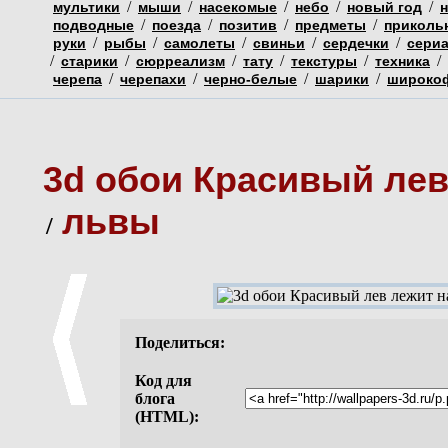
/
/
/
/
/
мультики
мыши
насекомые
небо
новый год
/
/
/
/
подводные
поезда
позитив
предметы
приколь
/
/
/
/
/
руки
рыбы
самолеты
свиньи
сердечки
сери
/
/
/
/
/
/
старики
сюрреализм
тату
текстуры
техника
/
/
/
/
черепа
черепахи
черно-белые
шарики
широко
3d обои Красивый лев
львы
/
Поделиться:
Код для
блога
(HTML):