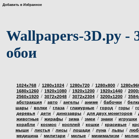
Добавить в Избранное
Wallpapers-3D.ру - 
обои
/
/
/
/
1024х768
1280х1024
1280х720
1280х800
1280х96
/
/
/
/
1680х1260
1920х1080
1920х1200
1920х1440
2000
/
/
/
/
2560х1920
3072х2048
3072х2304
3200х1200
3584
/
/
/
/
/
абстракция
авто
ангелы
аниме
бабочки
белк
/
/
/
/
/
/
шары
волки
глаза
гламурные
город
горы
г
/
/
/
/
деревья
дети
динозавры
для двух мониторов
/
/
/
/
/
животные
жирафы
зима
змеи
знаки
игрушки
/
/
/
/
/
корабли
космос
косплей
кошки
красивые
кр
/
/
/
/
/
/
мыши
листья
лисы
лошади
луна
львы
люб
/
/
/
/
медицина
милитари
милые
минимализм
молни