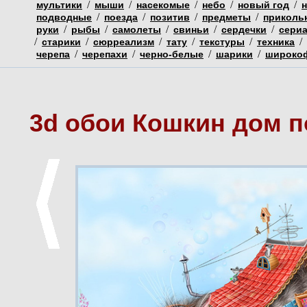
/
/
/
/
/
мультики
мыши
насекомые
небо
новый год
/
/
/
/
подводные
поезда
позитив
предметы
приколь
/
/
/
/
/
руки
рыбы
самолеты
свиньи
сердечки
сери
/
/
/
/
/
/
старики
сюрреализм
тату
текстуры
техника
/
/
/
/
черепа
черепахи
черно-белые
шарики
широко
3d обои Кошкин дом п