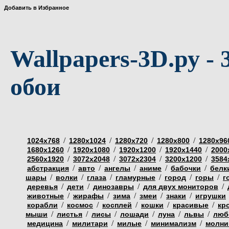
Добавить в Избранное
Wallpapers-3D.ру - 
обои
/
/
/
/
1024х768
1280х1024
1280х720
1280х800
1280х96
/
/
/
/
1680х1260
1920х1080
1920х1200
1920х1440
2000
/
/
/
/
2560х1920
3072х2048
3072х2304
3200х1200
3584
/
/
/
/
/
абстракция
авто
ангелы
аниме
бабочки
белк
/
/
/
/
/
/
шары
волки
глаза
гламурные
город
горы
г
/
/
/
/
деревья
дети
динозавры
для двух мониторов
/
/
/
/
/
животные
жирафы
зима
змеи
знаки
игрушки
/
/
/
/
/
корабли
космос
косплей
кошки
красивые
кр
/
/
/
/
/
/
мыши
листья
лисы
лошади
луна
львы
люб
/
/
/
/
медицина
милитари
милые
минимализм
молни