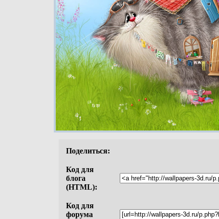
Поделиться:
Код для
блога
(HTML):
Код для
форума