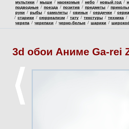
/
/
/
/
/
мультики
мыши
насекомые
небо
новый год
/
/
/
/
подводные
поезда
позитив
предметы
приколь
/
/
/
/
/
руки
рыбы
самолеты
свиньи
сердечки
сери
/
/
/
/
/
/
старики
сюрреализм
тату
текстуры
техника
/
/
/
/
черепа
черепахи
черно-белые
шарики
широко
3d обои Аниме Ga-rei 