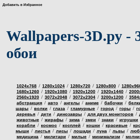
Добавить в Избранное
Wallpapers-3D.ру - 
обои
/
/
/
/
1024х768
1280х1024
1280х720
1280х800
1280х96
/
/
/
/
1680х1260
1920х1080
1920х1200
1920х1440
2000
/
/
/
/
2560х1920
3072х2048
3072х2304
3200х1200
3584
/
/
/
/
/
абстракция
авто
ангелы
аниме
бабочки
белк
/
/
/
/
/
/
шары
волки
глаза
гламурные
город
горы
г
/
/
/
/
деревья
дети
динозавры
для двух мониторов
/
/
/
/
/
животные
жирафы
зима
змеи
знаки
игрушки
/
/
/
/
/
корабли
космос
косплей
кошки
красивые
кр
/
/
/
/
/
/
мыши
листья
лисы
лошади
луна
львы
люб
/
/
/
/
медицина
милитари
милые
минимализм
молни