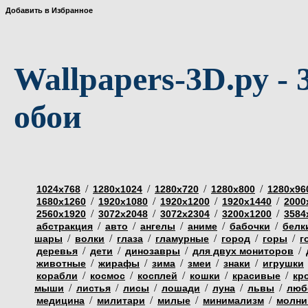
Добавить в Избранное
Wallpapers-3D.ру - 
обои
/
/
/
/
1024х768
1280х1024
1280х720
1280х800
1280х96
/
/
/
/
1680х1260
1920х1080
1920х1200
1920х1440
2000
/
/
/
/
2560х1920
3072х2048
3072х2304
3200х1200
3584
/
/
/
/
/
абстракция
авто
ангелы
аниме
бабочки
белк
/
/
/
/
/
/
шары
волки
глаза
гламурные
город
горы
г
/
/
/
/
деревья
дети
динозавры
для двух мониторов
/
/
/
/
/
животные
жирафы
зима
змеи
знаки
игрушки
/
/
/
/
/
корабли
космос
косплей
кошки
красивые
кр
/
/
/
/
/
/
мыши
листья
лисы
лошади
луна
львы
люб
/
/
/
/
медицина
милитари
милые
минимализм
молни