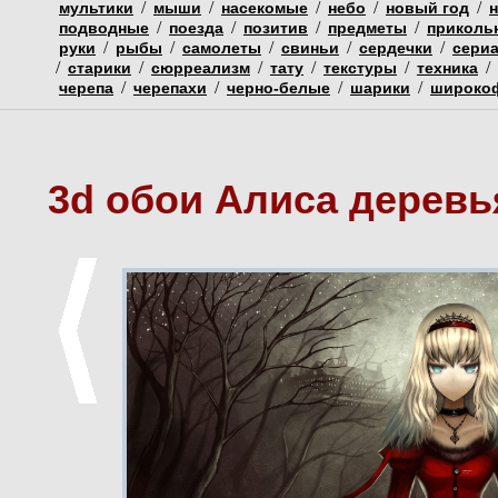
/
/
/
/
/
мультики
мыши
насекомые
небо
новый год
/
/
/
/
подводные
поезда
позитив
предметы
приколь
/
/
/
/
/
руки
рыбы
самолеты
свиньи
сердечки
сери
/
/
/
/
/
/
старики
сюрреализм
тату
текстуры
техника
/
/
/
/
черепа
черепахи
черно-белые
шарики
широко
3d обои Алиса деревь