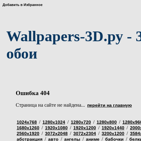
Добавить в Избранное
Wallpapers-3D.ру - 
обои
Ошибка 404
Страница на сайте не найдена...
перейти на главную
/
/
/
/
1024х768
1280х1024
1280х720
1280х800
1280х96
/
/
/
/
1680х1260
1920х1080
1920х1200
1920х1440
2000
/
/
/
/
2560х1920
3072х2048
3072х2304
3200х1200
3584
/
/
/
/
/
абстракция
авто
ангелы
аниме
бабочки
белк