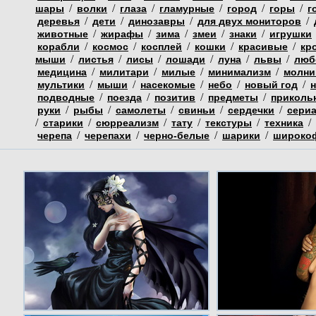
/
/
/
/
/
/
шары
волки
глаза
гламурные
город
горы
г
/
/
/
/
деревья
дети
динозавры
для двух мониторов
/
/
/
/
/
животные
жирафы
зима
змеи
знаки
игрушки
/
/
/
/
/
корабли
космос
косплей
кошки
красивые
кр
/
/
/
/
/
/
мыши
листья
лисы
лошади
луна
львы
люб
/
/
/
/
медицина
милитари
милые
минимализм
молни
/
/
/
/
/
мультики
мыши
насекомые
небо
новый год
/
/
/
/
подводные
поезда
позитив
предметы
приколь
/
/
/
/
/
руки
рыбы
самолеты
свиньи
сердечки
сери
/
/
/
/
/
/
старики
сюрреализм
тату
текстуры
техника
/
/
/
/
черепа
черепахи
черно-белые
шарики
широко