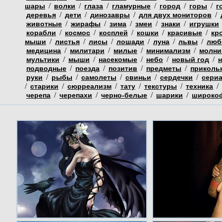
/
/
/
/
/
/
шары
волки
глаза
гламурные
город
горы
г
/
/
/
/
деревья
дети
динозавры
для двух мониторов
/
/
/
/
/
животные
жирафы
зима
змеи
знаки
игрушки
/
/
/
/
/
корабли
космос
косплей
кошки
красивые
кр
/
/
/
/
/
/
мыши
листья
лисы
лошади
луна
львы
люб
/
/
/
/
медицина
милитари
милые
минимализм
молни
/
/
/
/
/
мультики
мыши
насекомые
небо
новый год
/
/
/
/
подводные
поезда
позитив
предметы
приколь
/
/
/
/
/
руки
рыбы
самолеты
свиньи
сердечки
сери
/
/
/
/
/
/
старики
сюрреализм
тату
текстуры
техника
/
/
/
/
черепа
черепахи
черно-белые
шарики
широко