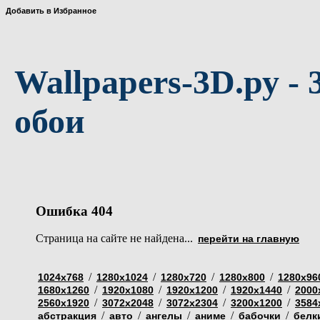
Добавить в Избранное
Wallpapers-3D.ру - 
обои
Ошибка 404
Страница на сайте не найдена...
перейти на главную
/
/
/
/
1024х768
1280х1024
1280х720
1280х800
1280х96
/
/
/
/
1680х1260
1920х1080
1920х1200
1920х1440
2000
/
/
/
/
2560х1920
3072х2048
3072х2304
3200х1200
3584
/
/
/
/
/
абстракция
авто
ангелы
аниме
бабочки
белк