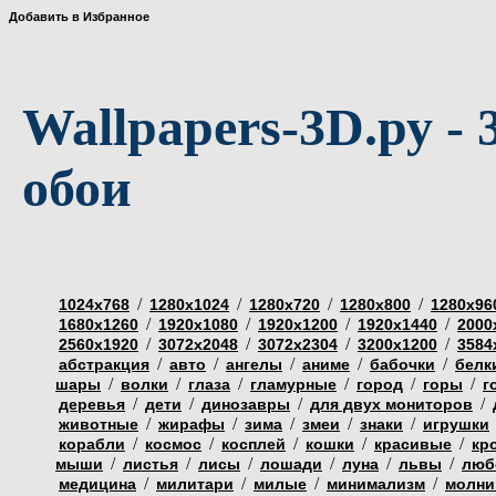
Добавить в Избранное
Wallpapers-3D.ру - 
обои
/
/
/
/
1024х768
1280х1024
1280х720
1280х800
1280х96
/
/
/
/
1680х1260
1920х1080
1920х1200
1920х1440
2000
/
/
/
/
2560х1920
3072х2048
3072х2304
3200х1200
3584
/
/
/
/
/
абстракция
авто
ангелы
аниме
бабочки
белк
/
/
/
/
/
/
шары
волки
глаза
гламурные
город
горы
г
/
/
/
/
деревья
дети
динозавры
для двух мониторов
/
/
/
/
/
животные
жирафы
зима
змеи
знаки
игрушки
/
/
/
/
/
корабли
космос
косплей
кошки
красивые
кр
/
/
/
/
/
/
мыши
листья
лисы
лошади
луна
львы
люб
/
/
/
/
медицина
милитари
милые
минимализм
молни