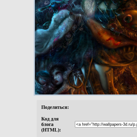
Поделиться:
Код для
блога
(HTML):