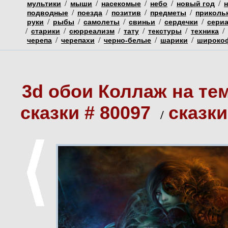
/
/
/
/
/
мультики
мыши
насекомые
небо
новый год
/
/
/
/
подводные
поезда
позитив
предметы
приколь
/
/
/
/
/
руки
рыбы
самолеты
свиньи
сердечки
сери
/
/
/
/
/
/
старики
сюрреализм
тату
текстуры
техника
/
/
/
/
черепа
черепахи
черно-белые
шарики
широко
3d обои Коллаж на тем
сказки # 80097
сказки
/